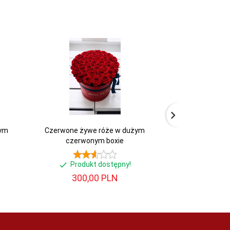
wym
Czerwone żywe róże w dużym
Białe żywe ró
czerwonym boxie
b
Produkt dostępny!
Produ
300,
00
PLN
120,