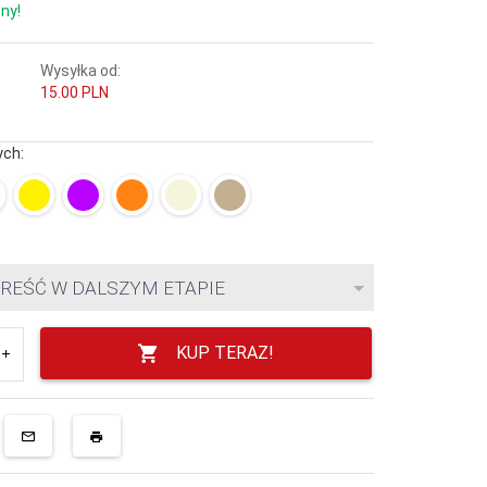
ny!
Wysyłka od:
15.00 PLN
ych:
 TREŚĆ W DALSZYM ETAPIE
KUP TERAZ!