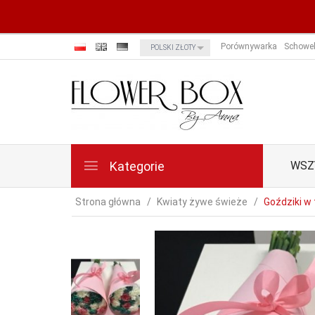
currency_h
Porównywarka
Schowe
POLSKI ZŁOTY
Kategorie
WSZ
Strona główna
Kwiaty żywe świeże
Goździki w 