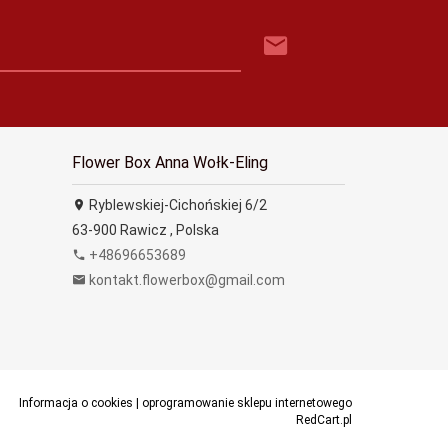
Flower Box Anna Wołk-Eling
Ryblewskiej-Cichońskiej 6/2
63-900
Rawicz
,
Polska
+48696653689
kontakt.flowerbox@gmail.com
Informacja o cookies
|
oprogramowanie sklepu internetowego
RedCart.pl