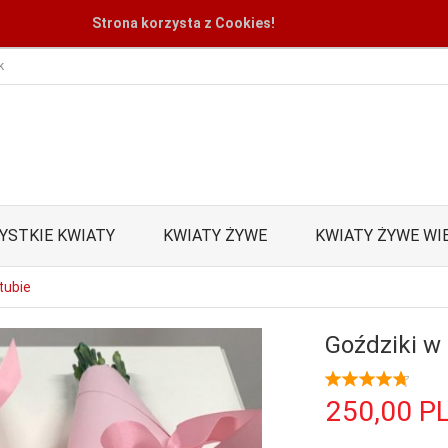
Strona korzysta z Cookies!
k
YSTKIE KWIATY
KWIATY ŻYWE
KWIATY ŻYWE WI
tubie
Goździki w 
250,
00
P