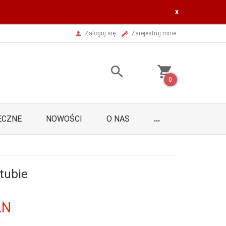
x
Zaloguj się
Zarejestruj mnie
0
ECZNE
NOWOŚCI
O NAS
...
tubie
LN