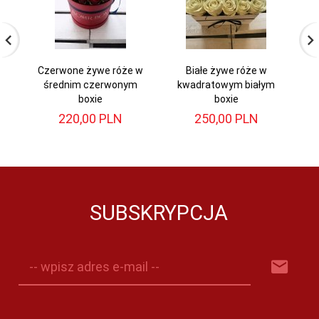
Czerwone żywe róże w
Białe żywe róże w
C
średnim czerwonym
kwadratowym białym
boxie
boxie
220,
00
PLN
250,
00
PLN
SUBSKRYPCJA
-- wpisz adres e-mail --