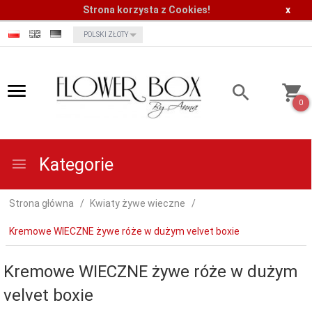
Strona korzysta z Cookies!
x
currency_h
POLSKI ZŁOTY
0
Kategorie
Strona główna
Kwiaty żywe wieczne
Kremowe WIECZNE żywe róże w dużym velvet boxie
Kremowe WIECZNE żywe róże w dużym
velvet boxie