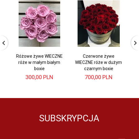
Różowe żywe WIECZNE
Czerwone żywe
róże w małym białym
WIECZNE róże w dużym
W
boxie
czarnym boxie
300,
00
PLN
700,
00
PLN
SUBSKRYPCJA